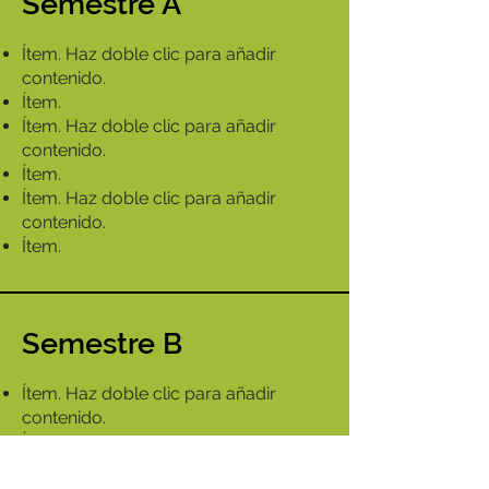
Semestre A
Ítem. Haz doble clic para añadir
contenido.
Ítem.
Ítem. Haz doble clic para añadir
contenido.
Ítem.
Ítem. Haz doble clic para añadir
contenido.
Ítem.
Semestre B
Ítem. Haz doble clic para añadir
contenido.
Ítem.
Ítem. Haz doble clic para añadir