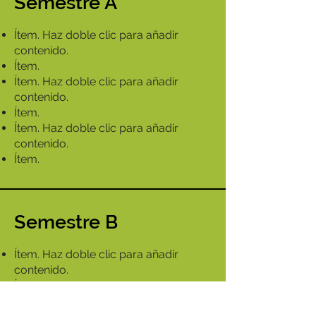
Semestre A
Ítem. Haz doble clic para añadir
contenido.
Ítem.
Ítem. Haz doble clic para añadir
contenido.
Ítem.
Ítem. Haz doble clic para añadir
contenido.
Ítem.
Semestre B
Ítem. Haz doble clic para añadir
contenido.
Ítem.
Ítem. Haz doble clic para añadir